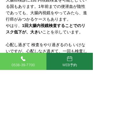
る国もあります。1年前までの便潜血が陰性
であっても、大腸内視鏡をやってみたら、進
行癌がみつかるケースもあります。
やはり、
1回大腸内視鏡検査することでのリ
スク低下が、大きい
ことを示しています。
心配し過ぎて 検査をやり過ぎるのも いけな
いですが、心配しなさ過ぎて、一回も検査し
ないで自分は大丈夫というのが一番 危険性が
あります。
0538‐39-7700
WEB予約
参考にしていただければ幸いです。
大腸内視鏡
大腸カメラ
早期大腸癌
大腸癌
コメント