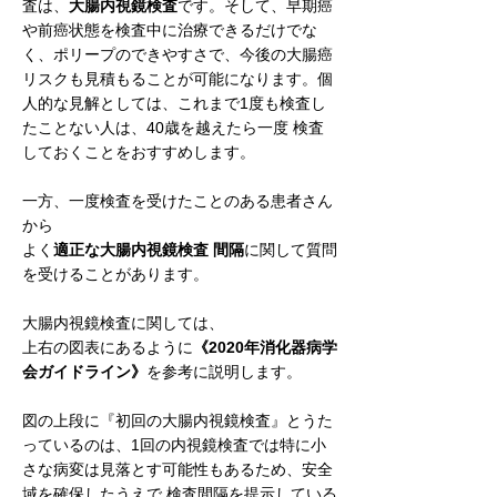
査は、
大腸内視鏡検査
です。そして、早期癌
や前癌状態を検査中に治療できるだけでな
く、ポリープのできやすさで、今後の大腸癌
リスクも見積もることが可能になります。個
人的な見解としては、これまで1度も検査し
たことない人は、40歳を越えたら一度 検査
しておくことをおすすめします。
一方、一度検査を受けたことのある患者さん
から
よく
適正な大腸内視鏡検査 間隔
に関して質問
を受けることがあります。
大腸内視鏡検査に関しては、
上右の図表にあるように
《2020年消化器病学
会ガイドライン》
を参考に説明します。
図の上段に『初回の大腸内視鏡検査』とうた
っているのは、1回の内視鏡検査では特に小
さな病変は見落とす可能性もあるため、安全
域を確保したうえで 検査間隔を提示している