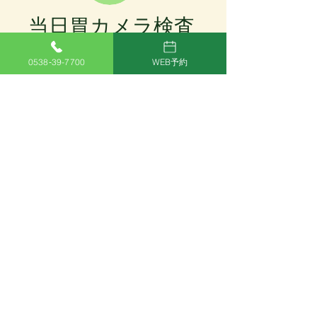
行率でも、見落としなく  見付けにくい早期胃癌の
発見もできております。高画質＋画像強調内視鏡検
当日胃カメラ検査
査の施行により組織検査しなくとも的確な診断がで
き、患者さんの負担・医療費の削減に貢献できてい
ると自負しております。
⑦WEB予約でスムーズ 直接検査！
0538‐39-7700
WEB予約
患者さんの利便性向上のために、これまで 胃カメラ
検査を受けたことがある患者さんを対象に、
WEBでの予約システムを導入しました。
POINT⑧
最新設備での検査