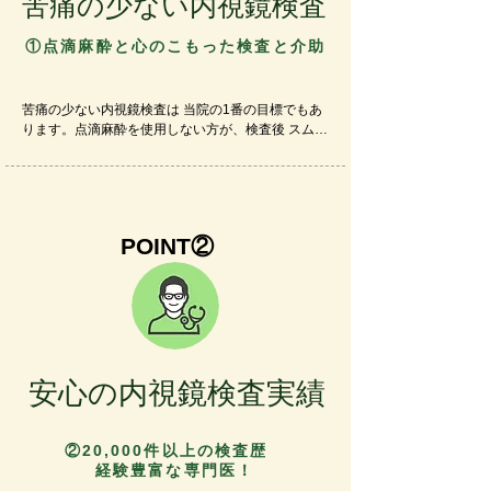
苦痛の少ない内視鏡検査
①点滴麻酔と心のこもった​検査と介助
苦痛の少ない内視鏡検査は 当院の1番の目標でもあ
ります。​点滴麻酔を使用しない方が、検査後 スムー
ズに帰宅し 車の運転も制限ないため、まずは、オス
スメしております。（＊大腸麻酔で使用する鎮痛剤
では気分不快が出る場合もあります。）

そのため、胃も大腸内視鏡も、技術により苦痛を最
POINT②
小限にする努力を続けております。 しかし、そうは
いっても 苦痛を最小限化するためには麻酔を使用す
る方が苦痛は抑えられます。

 メリット・デメリットを十分ご理解いただき、苦痛
の少ない検査を目指しております。​​

安心の内視鏡検査実績
胃カメラ検査では、開院以来 経鼻内視鏡を中心に苦
痛の少ない検査を行っております。 短い検査時間で 
精度は落とさないことを心掛けています。

 鼻腔が狭くて 通らない人や 以前当院での経鼻内視
②20,000件以上の検査歴
鏡で苦痛が強かった人には、点滴で鎮静剤を使用し
経験豊富な専門医！
ての検査にも対応しております。​
