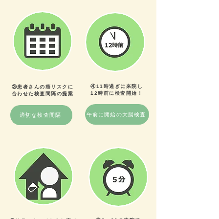
④11時過ぎに来院し
③患者さんの癌リスクに
​12時前に検査開始！
​合わせた検査間隔の提案
午前に開始の大腸検査
適切な検査間隔