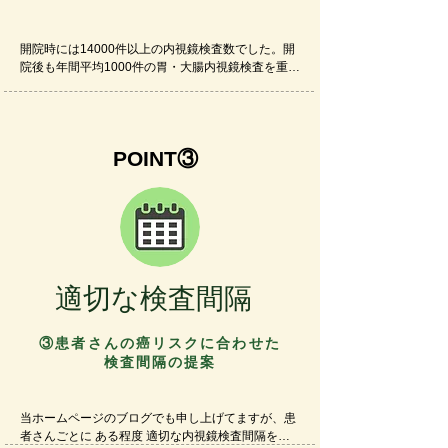
大腸内視鏡検査に関しては、現在 鎮静を使用する人
の割合は半分程度です。 軸保持短縮法という大腸が
​開院時には14000件以上の内視鏡検査数でした。開
伸びにくい挿入技術で 苦痛の少ない検査を実践して
院後も年間平均1000件の胃・大腸内視鏡検査を重ね
います。 検査中、苦痛が強ければ鎮静剤を使用する
て 20,000件以上となりました。経鼻胃カメラで
ことも可能です。希望に寄り添う形で対応しており
は、いかに苦痛が少なく 短時間で 早期病変も見落
ます。

としなく検査することを心がけています。

POINT③
​後述する【適切な検査間隔】でも、申し上げていま
食道癌・胃癌の指摘はもちろんのことですが、当院
すが、リスクに応じた検査間隔の考えで、 これまで
にて内視鏡治療可能な 早期胃癌の発見もできており
毎年行っていた内視鏡検査を3年毎や5年毎に減らせ
ます。

る可能性があります。 早期癌の段階でみつける可能
性は維持しつつ、検査回数を減らせる可能性があり
大腸カメラ検査では、一人一人 異なる大腸の形に苦
ます。 検査数を減らせることが、 究極の苦痛軽減
痛なく挿入する難しさを感じます。開院当初より 短
になっているかもしれません。
時間で、いっそう苦痛の少ない挿入を実践しており
ます。

適切な検査間隔
大腸内視鏡検査では、早期大腸癌の内視鏡切除まで
当院で一括に行っております。
③患者さんの癌リスクに​合わせた
検査間隔の提案
当ホームページのブログでも申し上げてますが、患
者さんごとに ある程度 適切な内視鏡検査間隔を提