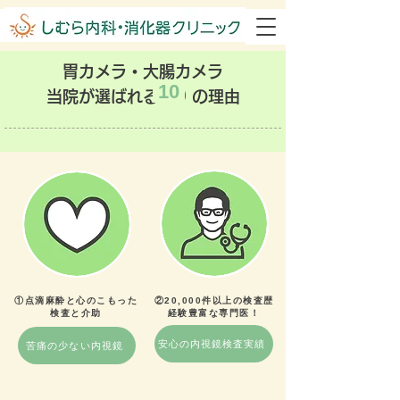
胃カメラ・大腸カメラ
10
10
当院が選ばれる
の理由
磐田市の内科・消化器内科/内視鏡検査クリニックです。高血圧・脂質異常症・高尿酸血症・糖尿病などの生活習慣病を含めた内科全般の診療と、消化器内科 全般診療及び質の高い胃カメラ・大腸カメラ(大腸内視鏡)検査を行っています
①点滴麻酔と心のこもった
②20,000件以上の検査歴
​検査と介助
経験豊富な専門医！
安心の内視鏡検査実績
苦痛の少ない内視鏡