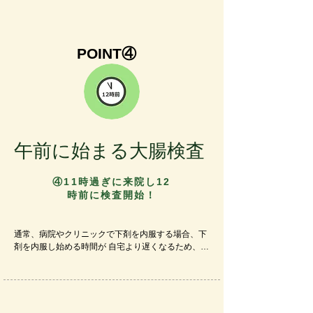
示できます。健診では一律 毎年 胃のバリウム検査
を施行するようになっていたり、人間ドックで毎年 
胃カメラ検査を行っている人もいます。また、大腸
内視鏡検査後に 翌年以降も毎年のように大腸内視鏡
POINT④
検査を施行している人もいます。

​リスクに応じて検査することで、生涯の検査回数を
減らすことが可能になります。つまり、検査をやら
なくなる分の苦痛や費用負担がゼロになり、究極の
【苦痛の少ない内視鏡検査】につながると考えてい
ます。
午前に始まる大腸検査
④11時過ぎに来院し​12
時前に検査開始！
​通常、病院やクリニックで下剤を内服する場合、下
剤を内服し始める時間が 自宅より遅くなるため、腸
の洗浄が完了する時間も遅くなります。そのため、
大腸カメラ検査自体を開始できる時間も遅くなりま
す。

以前 総合病院に勤務していたときには 大腸検査は