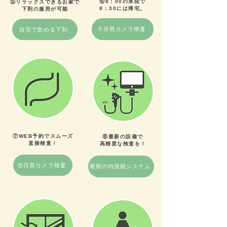
⑥8：00の来院で
⑤リラックスできるお家で
8：30には帰宅。
​下剤の服用が可能
５分胃カメラ検査
自宅で飲める下剤
⑦WEB予約でスムーズ
⑧最新の設備で
直接検査！
​高精度な検査を！
当日胃カメラ検査
最新の内視鏡システム