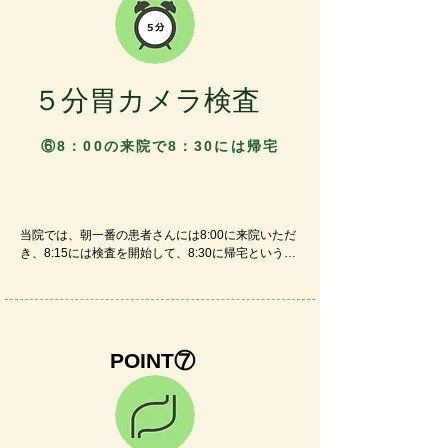
実際には、朝6時台に内服開始すると、トイレのピ
ークは8-9時頃になり​11時に来院する頃には、移動
に差し支えるほどの時間帯ではなくなっていること
がほとんどです。

５分胃カメラ検査
【お家で飲める下剤】が【午前に始まる大腸検査】
につながります。
⑥8：00の来院で8：30には帰宅
当院では、朝一番の患者さんには8:00に来院いただ
き、8:15には検査を開始して、8:30に帰宅というの
が標準的な流れになっています。​経鼻胃カメラで
は、いかに苦痛が少なく 短時間で 早期病変も見落
としなく検査することに心がけています。

2023年4月からの経鼻胃カメラ225例を検討しまし
POINT⑦
た。組織検査が13例ありました。組織検査と鎮静症
例を除いた210例では、喉を越えてからの挿入検査
時間は平均5分16秒でした。

組織検査の施行率は5.8％でした。低い組織検査施