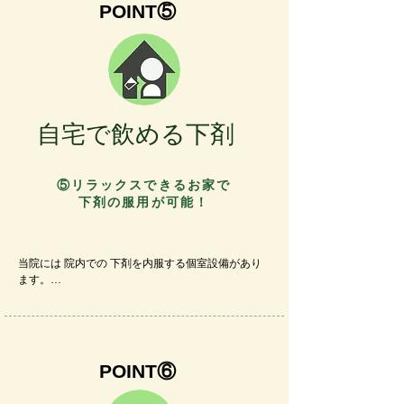
POINT⑤
午後から開始し、腸の洗浄に時間を要する場合 開始
が夕方になることも しばしば経験しました。

当院では、主に自宅での下剤内服を案内してます。

午前11時 過ぎに来院していただき、1例目の検査は
全例 午前中に開始できております。

また、そのうち​半数は午前中に検査終了することが
できております。(2023年 当院症例データより)
自宅で飲める下剤
⑤リラックスできるお家で​
下剤の服用が可能！
当院には 院内での 下剤を内服する個室設備があり
ます。

ただ、自宅と病院 両方で下剤内服を経験したことが
ある患者さんからは、自宅で下剤を内服する方が楽
だったという声を耳にします。​

自宅で下剤内服する患者さんの心配事として下剤内
POINT⑥
服後にクリニックまで移動する間に トイレに行きた
くならないかという心配があります。
