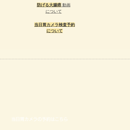
防げる大腸癌
​動画
​について
当日胃カメラ検査予約
について
当日胃カメラの予約はこちら