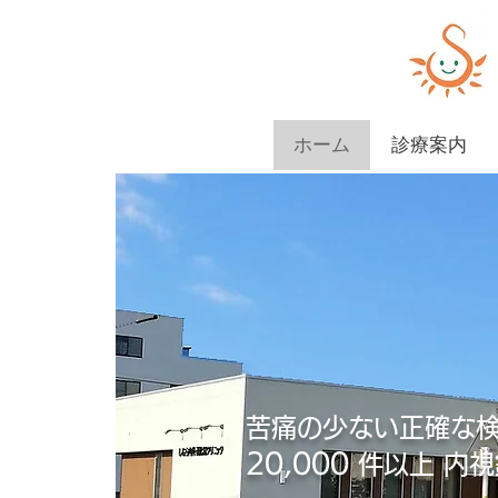
ホーム
診療案内
内視鏡専門医が行
​安心・安全な胃
苦痛の少ない正確な
20,000
件以上 内視