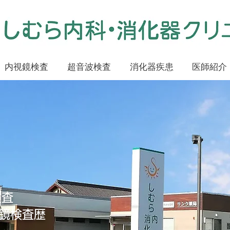
内視鏡検査
超音波検査
消化器疾患
医師紹介
​しむら内科・消化器クリニック（静岡県磐田市富丘）トップク
に貢献しています。​
しむら内科・消化器クリニック（静岡県磐田市富丘​）です。内視鏡検査
並みの精度で行っています。​便潜血検査で陽性だった方には、大腸内視
う
・大腸検査
検査
鏡検査歴