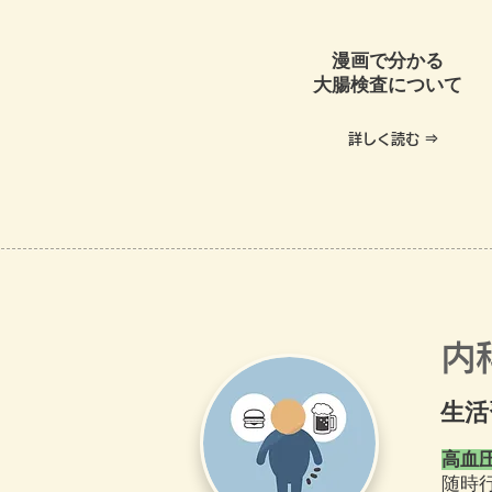
漫画で分かる
大腸検査について
詳しく読む ⇒
内
生活
高血
随時