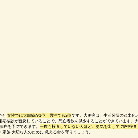
でも
女性では大腸癌が1位、男性でも2位
です。大腸癌は、生活習慣の欧米化
定期検診が普及していることで、死亡者数を減少することができています。
大腸癌を予防できます。
一度も検査していない人ほど、勇気を出して 精密検査
・家族 大切な人のために 救える命を守りましょう。